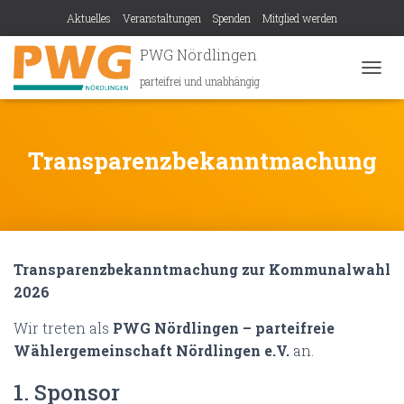
Aktuelles
Veranstaltungen
Spenden
Mitglied werden
PWG Nördlingen
parteifrei und unabhängig
N
A
V
I
G
Transparenzbekanntmachung
A
T
I
O
N
U
Transparenzbekanntmachung zur Kommunalwahl
M
S
2026
C
H
Wir treten als
PWG Nördlingen – parteifreie
A
Wählergemeinschaft Nördlingen e.V.
an.
L
T
1. Sponsor
E